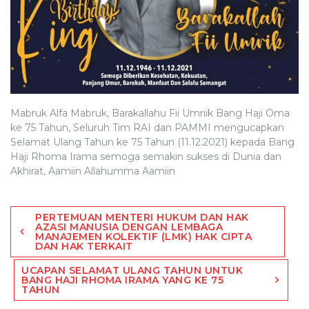
Mabruk Alfa Mabruk, Barakallahu Fii Umriik Bang Haji Oma
ke 75 Tahun, Seluruh Tim RAI dan PAMMI mengucapkan
Selamat Ulang Tahun ke 75 Tahun (11.12.2021) kepada Bang
Haji Rhoma Irama semoga semakin sukses di Dunia dan
Akhirat, Aamiin Allahumma Aamiin
Post
PERTEMUAN MENTERI HUKUM DAN HAK
navigation
AZASI MANUSIA DENGAN LEMBAGA
MANAJEMEN KOLEKTIF (LMK) HAK CIPTA
DAN HAK TERKAIT
UCAPAN SELAMAT ULANG TAHUN UNTUK
BANG HAJI RHOMA IRAMA YANG KE 75
TAHUN