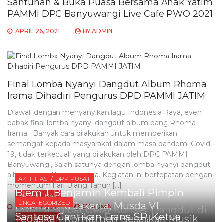
Santunan & Buka Puasa Bersama Anak Yatim
PAMMI DPC Banyuwangi Live Cafe PWO 2021
APRIL 26, 2021
BY
ADMIN
Final Lomba Nyanyi Dangdut Album Rhoma
Irama Dihadiri Pengurus DPD PAMMI JATIM
Diawali dengan menyanyikan lagu Indonesia Raya, even
babak final lomba nyanyi dangdut album bang Rhoma
Irama . Banyak cara dilakukan untuk memberikan
semangat kepada masyarakat dalam masa pandemi Covid-
19, tidak terkecuali yang dilakukan oleh DPC PAMMI
Banyuwangi, Salah satunya dengan lomba nyanyi dangdut
album bang Rhoma Irama. Kegiatan ini bertepatan dengan
AKTIFITAS
DPP PUSAT
momentum hari Ulang Tahun […]
Biem T Benjamin Kembali Pimpin
DPD SULBAR
UNCATEGORIZED
PAMDI DKI Jakarta, Musda VI
MARCH 1, 2021
BY
ADMIN
PAMDI Sulbar Gelar Konser Dangdut di
Santoso Gantikan Frans SP, Ketua
Tegaskan Komitmen Besarkan Musik
DPD JATENG