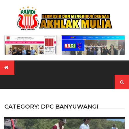
Skip
to
content
Search
for:
CATEGORY:
DPC BANYUWANGI