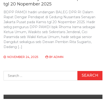
tgl 20 Nopember 2025
BDPP PAMDI hadiri undangan BALEG DPR RI Dalam
Rapat Dengar Pendapat di Gedung Nusantara Senayan
Jakarta Pusat pada Kamis tgl 20 Nopember 2025. Hadir
sebg pengurus DPP PAMDI bpk Rhoma Irama sebagai
Ketua Umum, Waskito seb Sekretaris Jenderal, Cici
Paramida seb Wakil Ketua Umum, hadir sebgai senior
Dangdut sekaligus seb Dewan Pembin Rita Sugiarto,
Dadang […]
NOVEMBER 24, 2025
BY
ADMIN
DPD JATENG
Search
Gubernur Jateng Buka Sinergi Dengan
for:
PAMDI
JULY 16, 2026
BY
ADMIN