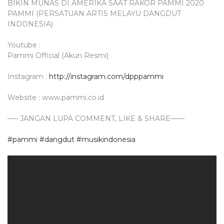
BIKIN MUNAS DI AMERIKA SAAT RAKOR PAMMI 2020
PAMMI (PERSATUAN ARTIS MELAYU DANGDUT
INDONESIA)
Youtube :
Pammi Official (Akun Resmi)
Instagram :
http://instagram.com/dpppammi
Website : www.pammi.co.id
—– JANGAN LUPA COMMENT, LIKE & SHARE——
#pammi
​
#dangdut
​
#musikindonesia