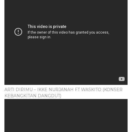
ARTI DIRIMU – IKKE NURJANAH FT WASKITO (KONSER
KEBANGKITAN DANGDUT)