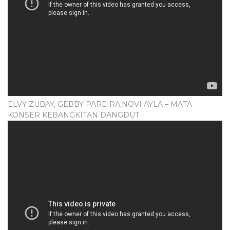
ELVY ZUBAY, GEBBY PAREIRA,NOVI AYLA – MATA
KONSER KEBANGKITAN DANGDUT