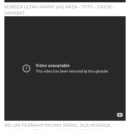
KONSER ULTAH PAMMI (AIS ARZA – TOTO – ERICK) –
SAHABAT
BELUM PERNAH!!! RHOMA IRAMA, JAJA MIHARJA,