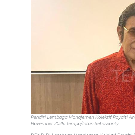
Frans SP,
 Jawa Tengah
MIN
Pendiri Lembaga Manajemen Kolektif Royalti An
November 2025. Tempo/Intan Setiawanty