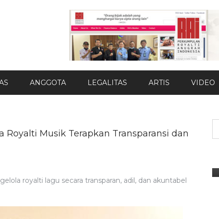
TAS
ANGGOTA
LEGALITAS
ARTIS
VIDEO
DPD JATENG
S
dup
Gubernur Jateng Buka Sinergi
 Royalti Musik Terapkan Transparansi dan
fo
Dengan PAMDI
JULY 16, 2026
BY
ADMIN
a royalti lagu secara transparan, adil, dan akuntabel