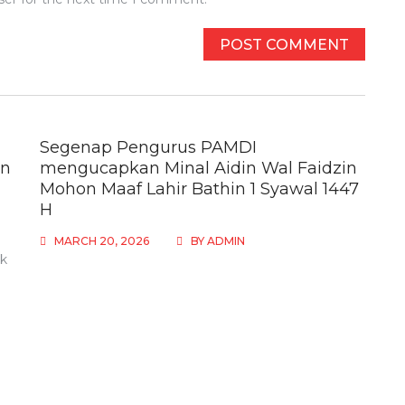
Segenap Pengurus PAMDI
an
mengucapkan Minal Aidin Wal Faidzin
Mohon Maaf Lahir Bathin 1 Syawal 1447
H
MARCH 20, 2026
BY
ADMIN
k
g