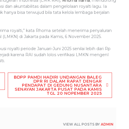
nugerah Indonesia (LMK RAI),
Rhoma Irama
, mendorong
 dan akuntabilitas dalam pengelolaan royalti lagu. Ia
 hanya bisa terwujud bila tata kelola lembaga berjalan
erima royalti,” kata Rhoma setelah menerima penyaluran
l (LMKN) di Jakarta pada Kamis, 6 November 2025.
 royalti periode Januari-Juni 2025 senilai lebih dari Rp
 terjadi karena RAI sudah lolos verifikasi LMKN mengenI
ti.
BDPP PAMDI HADIRI UNDANGAN BALEG
DPR RI DALAM RAPAT DENGAR
PENDAPAT DI GEDUNG NUSANTARA
SENAYAN JAKARTA PUSAT PADA KAMIS
TGL 20 NOPEMBER 2025
VIEW ALL POSTS BY
ADMIN