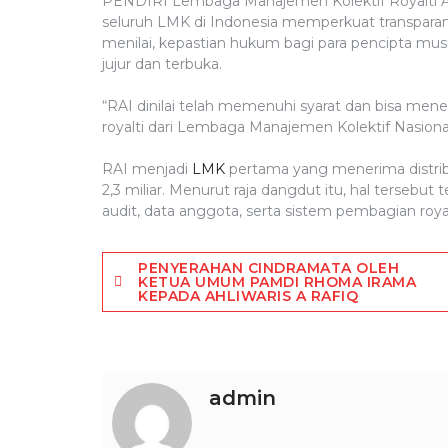
PENDIRI Lembaga Manajemen Kolektif Royalti A
seluruh LMK di Indonesia memperkuat transparansi
menilai, kepastian hukum bagi para pencipta musik
jujur dan terbuka.
“RAI dinilai telah memenuhi syarat dan bisa men
royalti dari Lembaga Manajemen Kolektif Nasiona
RAI menjadi
LMK
pertama yang menerima distribusi
2,3 miliar. Menurut raja dangdut itu, hal tersebut
audit, data anggota, serta sistem pembagian royal
Post
PENYERAHAN CINDRAMATA OLEH
KETUA UMUM PAMDI RHOMA IRAMA
KEPADA AHLIWARIS A RAFIQ
navigation
admin