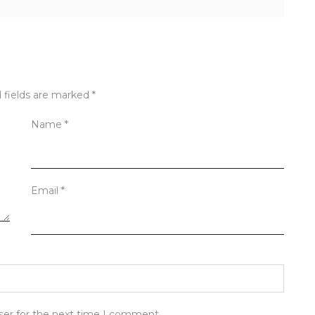
 fields are marked
*
Name
*
Email
*
ser for the next time I comment.