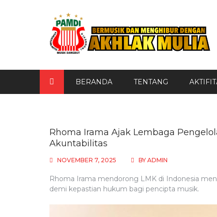
Skip
to
content
BERANDA
TENTANG
AKTIFI
DPD SULBAR
PAMDI Sulbar Gelar Konser
Dangdut di Sport Center
Polman, Kampanyekan Hi
Rhoma Irama Ajak Lembaga Pengelola
Bebas Narkoba
Akuntabilitas
AUGUST 2, 2026
BY
ADMIN
NOVEMBER 7, 2025
BY
ADMIN
Rhoma Irama mendorong LMK di Indonesia mengelol
demi kepastian hukum bagi pencipta musik.