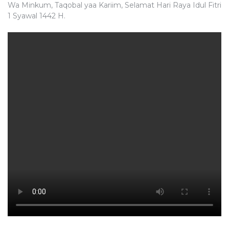
Wa Minkum, Taqobal yaa Kariim, Selamat Hari Raya Idul Fitri
1 Syawal 1442 H.