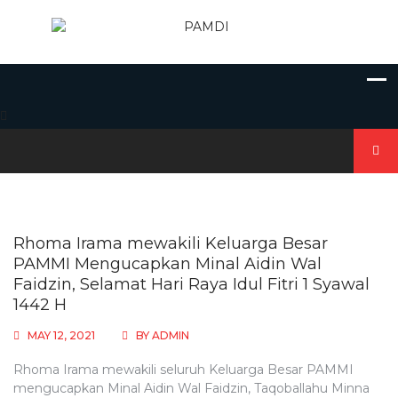
Skip
to
content
Search
for:
Rhoma Irama mewakili Keluarga Besar
PAMMI Mengucapkan Minal Aidin Wal
Faidzin, Selamat Hari Raya Idul Fitri 1 Syawal
1442 H
MAY 12, 2021
BY
ADMIN
Rhoma Irama mewakili seluruh Keluarga Besar PAMMI
mengucapkan Minal Aidin Wal Faidzin, Taqoballahu Minna